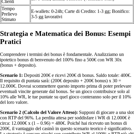
Clienti
Tempo
E-wallets: 0-24h; Carte di Credito: 1-3 gg; Bonifico:
Prelievo
3-5 gg lavorativi
Stimato
Strategia e Matematica dei Bonus: Esempi
Pratici
Comprendere i termini dei bonus è fondamentale. Analizziamo un
ipotetico bonus di benvenuto del 100% fino a 500€ con WR 30x
(bonus + deposito).
Scenario 1:
Depositi 200€ e ricevi 200€ di bonus. Saldo totale: 400€.
Il requisito di puntata sarà: (200€ deposito + 200€ bonus) x 30 =
12.000€. Dovrai scommettere questo importo prima di poter prelevare
eventuali vincite generate dal bonus. Se un gioco contribuisce solo al
10% alle WR, le tue puntate su quel gioco conteranno solo per il 10%
del loro valore.
Scenario 2 (Calcolo del Valore Atteso):
Supponi di giocare a una slot
con RTP del 96%. La perdita attesa per soddisfare i WR di 12.000€ è
circa: 12.000€ x (1 – 0.96) = 480€. Poiché hai ricevuto un bonus di
200€, il vantaggio del casinò in questo scenario teorico è significativo.
La strategia è cercare giochi con contributo WR al 100% e RTP più alti