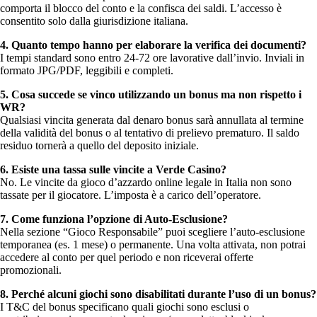
comporta il blocco del conto e la confisca dei saldi. L’accesso è
consentito solo dalla giurisdizione italiana.
4. Quanto tempo hanno per elaborare la verifica dei documenti?
I tempi standard sono entro 24-72 ore lavorative dall’invio. Inviali in
formato JPG/PDF, leggibili e completi.
5. Cosa succede se vinco utilizzando un bonus ma non rispetto i
WR?
Qualsiasi vincita generata dal denaro bonus sarà annullata al termine
della validità del bonus o al tentativo di prelievo prematuro. Il saldo
residuo tornerà a quello del deposito iniziale.
6. Esiste una tassa sulle vincite a Verde Casino?
No. Le vincite da gioco d’azzardo online legale in Italia non sono
tassate per il giocatore. L’imposta è a carico dell’operatore.
7. Come funziona l’opzione di Auto-Esclusione?
Nella sezione “Gioco Responsabile” puoi scegliere l’auto-esclusione
temporanea (es. 1 mese) o permanente. Una volta attivata, non potrai
accedere al conto per quel periodo e non riceverai offerte
promozionali.
8. Perché alcuni giochi sono disabilitati durante l’uso di un bonus?
I T&C del bonus specificano quali giochi sono esclusi o