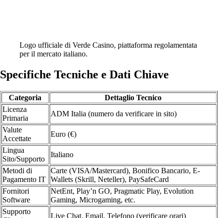
Logo ufficiale di Verde Casino, piattaforma regolamentata
per il mercato italiano.
Specifiche Tecniche e Dati Chiave
Categoria
Dettaglio Tecnico
Licenza
ADM Italia (numero da verificare in sito)
Primaria
Valute
Euro (€)
Accettate
Lingua
Italiano
Sito/Supporto
Metodi di
Carte (VISA/Mastercard), Bonifico Bancario, E-
Pagamento IT
Wallets (Skrill, Neteller), PaySafeCard
Fornitori
NetEnt, Play’n GO, Pragmatic Play, Evolution
Software
Gaming, Microgaming, etc.
Supporto
Live Chat, Email, Telefono (verificare orari)