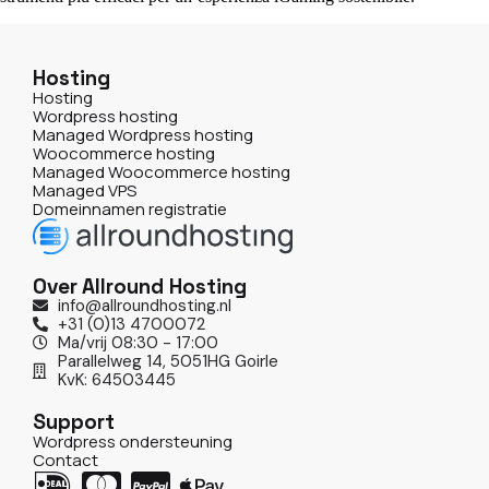
Hosting
Hosting
Wordpress hosting
Managed Wordpress hosting
Woocommerce hosting
Managed Woocommerce hosting
Managed VPS
Domeinnamen registratie
Over Allround Hosting
info@allroundhosting.nl
+31 (0)13 4700072
Ma/vrij 08:30 - 17:00
Parallelweg 14, 5051HG Goirle
KvK: 64503445
Support
Wordpress ondersteuning
Contact