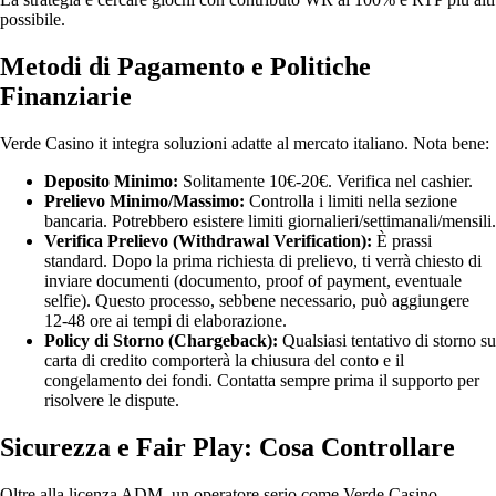
possibile.
Metodi di Pagamento e Politiche
Finanziarie
Verde Casino it integra soluzioni adatte al mercato italiano. Nota bene:
Deposito Minimo:
Solitamente 10€-20€. Verifica nel cashier.
Prelievo Minimo/Massimo:
Controlla i limiti nella sezione
bancaria. Potrebbero esistere limiti giornalieri/settimanali/mensili.
Verifica Prelievo (Withdrawal Verification):
È prassi
standard. Dopo la prima richiesta di prelievo, ti verrà chiesto di
inviare documenti (documento, proof of payment, eventuale
selfie). Questo processo, sebbene necessario, può aggiungere
12-48 ore ai tempi di elaborazione.
Policy di Storno (Chargeback):
Qualsiasi tentativo di storno su
carta di credito comporterà la chiusura del conto e il
congelamento dei fondi. Contatta sempre prima il supporto per
risolvere le dispute.
Sicurezza e Fair Play: Cosa Controllare
Oltre alla licenza ADM, un operatore serio come Verde Casino