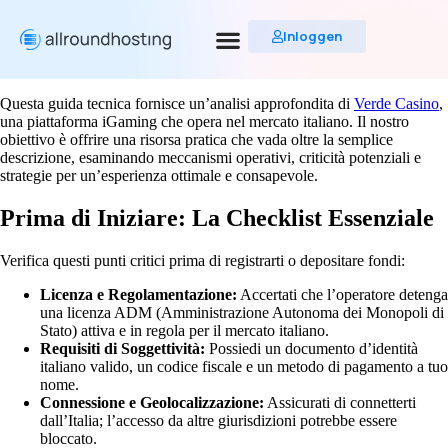
Inloggen
Questa guida tecnica fornisce un’analisi approfondita di
Verde Casino
,
una piattaforma iGaming che opera nel mercato italiano. Il nostro
obiettivo è offrire una risorsa pratica che vada oltre la semplice
descrizione, esaminando meccanismi operativi, criticità potenziali e
strategie per un’esperienza ottimale e consapevole.
Prima di Iniziare: La Checklist Essenziale
Verifica questi punti critici prima di registrarti o depositare fondi:
Licenza e Regolamentazione:
Accertati che l’operatore detenga
una licenza ADM (Amministrazione Autonoma dei Monopoli di
Stato) attiva e in regola per il mercato italiano.
Requisiti di Soggettività:
Possiedi un documento d’identità
italiano valido, un codice fiscale e un metodo di pagamento a tuo
nome.
Connessione e Geolocalizzazione:
Assicurati di connetterti
dall’Italia; l’accesso da altre giurisdizioni potrebbe essere
bloccato.