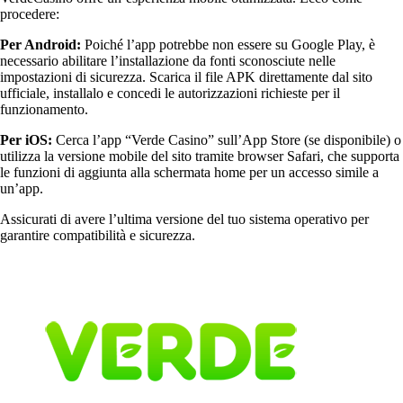
procedere:
Per Android:
Poiché l’app potrebbe non essere su Google Play, è
necessario abilitare l’installazione da fonti sconosciute nelle
impostazioni di sicurezza. Scarica il file APK direttamente dal sito
ufficiale, installalo e concedi le autorizzazioni richieste per il
funzionamento.
Per iOS:
Cerca l’app “Verde Casino” sull’App Store (se disponibile) o
utilizza la versione mobile del sito tramite browser Safari, che supporta
le funzioni di aggiunta alla schermata home per un accesso simile a
un’app.
Assicurati di avere l’ultima versione del tuo sistema operativo per
garantire compatibilità e sicurezza.