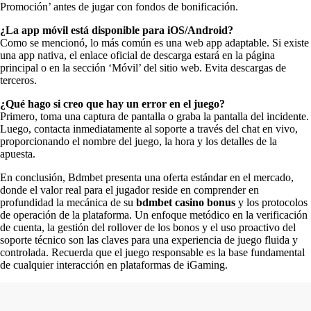
Promoción’ antes de jugar con fondos de bonificación.
¿La app móvil está disponible para iOS/Android?
Como se mencionó, lo más común es una web app adaptable. Si existe
una app nativa, el enlace oficial de descarga estará en la página
principal o en la sección ‘Móvil’ del sitio web. Evita descargas de
terceros.
¿Qué hago si creo que hay un error en el juego?
Primero, toma una captura de pantalla o graba la pantalla del incidente.
Luego, contacta inmediatamente al soporte a través del chat en vivo,
proporcionando el nombre del juego, la hora y los detalles de la
apuesta.
En conclusión, Bdmbet presenta una oferta estándar en el mercado,
donde el valor real para el jugador reside en comprender en
profundidad la mecánica de su
bdmbet casino bonus
y los protocolos
de operación de la plataforma. Un enfoque metódico en la verificación
de cuenta, la gestión del rollover de los bonos y el uso proactivo del
soporte técnico son las claves para una experiencia de juego fluida y
controlada. Recuerda que el juego responsable es la base fundamental
de cualquier interacción en plataformas de iGaming.