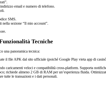
rati”.
, indirizzo email e numero di telefono.
li.
 codice SMS.
i nella sezione “Il mio account”.
 ore.
 Funzionalità Tecniche
cco una panoramica tecnica:
te il file APK dal sito ufficiale (poiché Google Play vieta app di casinò 
ndo caricamenti veloci e compatibilità cross-platform. Supporta notific
; richiede almeno 2 GB di RAM per un’esperienza fluida. Ottimizzate le
e tutte le transazioni e i dati personali.