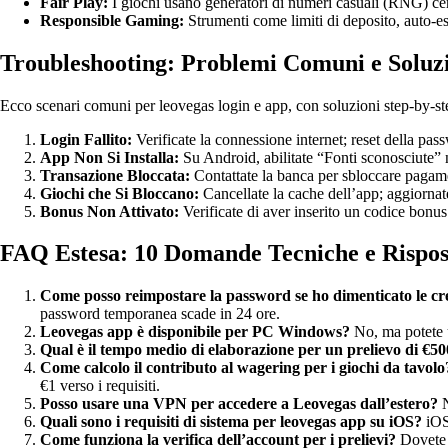
Fair Play:
I giochi usano generatori di numeri casuali (RNG) ce
Responsible Gaming:
Strumenti come limiti di deposito, auto-esc
Troubleshooting: Problemi Comuni e Soluz
Ecco scenari comuni per leovegas login e app, con soluzioni step-by-st
Login Fallito:
Verificate la connessione internet; reset della pas
App Non Si Installa:
Su Android, abilitate “Fonti sconosciute” n
Transazione Bloccata:
Contattate la banca per sbloccare pagame
Giochi che Si Bloccano:
Cancellate la cache dell’app; aggiornate
Bonus Non Attivato:
Verificate di aver inserito un codice bonus
FAQ Estesa: 10 Domande Tecniche e Rispos
Come posso reimpostare la password se ho dimenticato le cre
password temporanea scade in 24 ore.
Leovegas app è disponibile per PC Windows?
No, ma potete u
Qual è il tempo medio di elaborazione per un prelievo di €5
Come calcolo il contributo al wagering per i giochi da tavolo
€1 verso i requisiti.
Posso usare una VPN per accedere a Leovegas dall’estero?
N
Quali sono i requisiti di sistema per leovegas app su iOS?
iOS 
Come funziona la verifica dell’account per i prelievi?
Dovete c