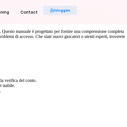
Inloggen
uning
Contact
ne. Questo manuale è progettato per fornire una comprensione completa
oblemi di accesso. Che siate nuovi giocatori o utenti esperti, troverete
a verifica del conto.
 stabile.
.