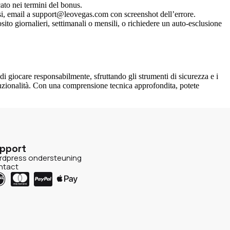
ato nei termini del bonus.
ssi, email a support@leovegas.com con screenshot dell’errore.
to giornalieri, settimanali o mensili, o richiedere un auto-esclusione
i giocare responsabilmente, sfruttando gli strumenti di sicurezza e i
 funzionalità. Con una comprensione tecnica approfondita, potete
pport
dpress ondersteuning
ntact