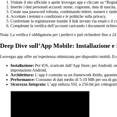
Visitate il sito ufficiale o aprite leovegas app e cliccate su “Regist
Inserite i dati personali accurati: nome, cognome, data di nascita
Create una password robusta, combinando lettere, numeri e simbo
Accettate i termini e condizioni e le politiche sulla privacy.
Confermate la registrazione tramite il link inviato via email o il
Completate la verifica dell’account caricando i documenti richiest
Nota: La verifica è obbligatoria per i prelievi e può richiedere fino a 24
Deep Dive sull’App Mobile: Installazione e
Leovegas app offre un’esperienza ottimizzata per dispositivi mobili. E
Installazione:
Per iOS, scaricate dall’App Store; per Android, usa
impostazioni Android.
Architettura:
L’app è costruita su un framework ibrido, garante
Performance:
Consumo di dati medio di 5-10 MB per ora di gioco
Sicurezza Integrata:
L’app utilizza SSL a 256-bit per crittografar