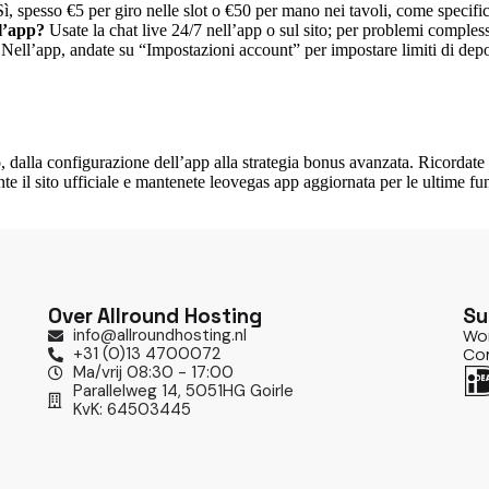
ì, spesso €5 per giro nelle slot o €50 per mano nei tavoli, come specific
l’app?
Usate la chat live 24/7 nell’app o sul sito; per problemi comple
Nell’app, andate su “Impostazioni account” per impostare limiti di deposi
 dalla configurazione dell’app alla strategia bonus avanzata. Ricordate d
mente il sito ufficiale e mantenete leovegas app aggiornata per le ultime
Over Allround Hosting
Su
info@allroundhosting.nl
Wor
+31 (0)13 4700072
Co
Ma/vrij 08:30 - 17:00
Parallelweg 14, 5051HG Goirle
KvK: 64503445