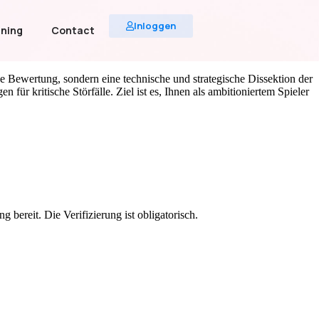
Inloggen
uning
Contact
che Bewertung, sondern eine technische und strategische Dissektion der
ür kritische Störfälle. Ziel ist es, Ihnen als ambitioniertem Spieler
bereit. Die Verifizierung ist obligatorisch.