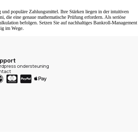
nd populäre Zahlungsmittel. Ihre Stärken liegen in der intuitiven
, die eine genaue mathematische Prüfung erfordern. Als seriöse
s-Kalkulation befolgen. Setzen Sie auf nachhaltiges Bankroll-Management
nig im Wege.
pport
dpress ondersteuning
ntact