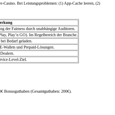
e-Casino. Bei Leistungsproblemen: (1) App-Cache leeren, (2)
erkung
fung der Fairness durch unabhängige Auditoren.
 Play, Play’n GO). Im Regelbereich der Branche.
 bei Bedarf geladen.
ge E-Wallets und Prepaid-Lösungen.
 Dealern.
rvice-Level-Ziel.
00€ Bonusguthaben (Gesamtguthaben: 200€).