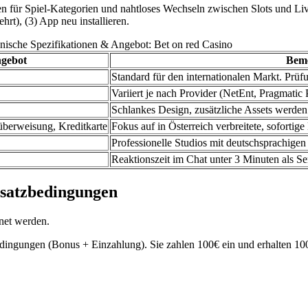
 für Spiel-Kategorien und nahtloses Wechseln zwischen Slots und Liv
), (3) App neu installieren.
nische Spezifikationen & Angebot: Bet on red Casino
ngebot
Bem
Standard für den internationalen Markt. Prü
Variiert je nach Provider (NetEnt, Pragmatic
Schlankes Design, zusätzliche Assets werden
überweisung, Kreditkarte
Fokus auf in Österreich verbreitete, soforti
Professionelle Studios mit deutschsprachigen
Reaktionszeit im Chat unter 3 Minuten als Se
satzbedingungen
hnet werden.
ingungen (Bonus + Einzahlung). Sie zahlen 100€ ein und erhalten 1