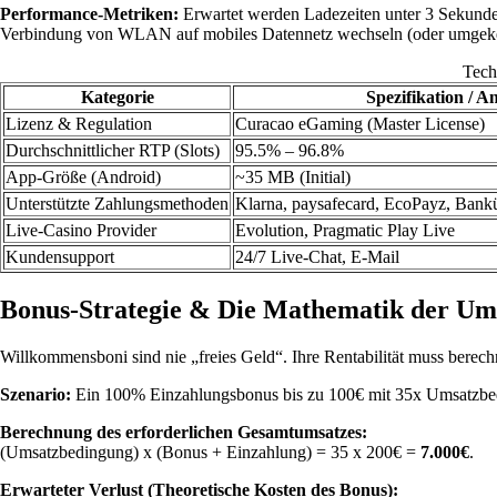
Performance-Metriken:
Erwartet werden Ladezeiten unter 3 Sekunden
Verbindung von WLAN auf mobiles Datennetz wechseln (oder umgekehrt
Tech
Kategorie
Spezifikation / A
Lizenz & Regulation
Curacao eGaming (Master License)
Durchschnittlicher RTP (Slots)
95.5% – 96.8%
App-Größe (Android)
~35 MB (Initial)
Unterstützte Zahlungsmethoden
Klarna, paysafecard, EcoPayz, Bank
Live-Casino Provider
Evolution, Pragmatic Play Live
Kundensupport
24/7 Live-Chat, E-Mail
Bonus-Strategie & Die Mathematik der Um
Willkommensboni sind nie „freies Geld“. Ihre Rentabilität muss berec
Szenario:
Ein 100% Einzahlungsbonus bis zu 100€ mit 35x Umsatzbed
Berechnung des erforderlichen Gesamtumsatzes:
(Umsatzbedingung) x (Bonus + Einzahlung) = 35 x 200€ =
7.000€
.
Erwarteter Verlust (Theoretische Kosten des Bonus):