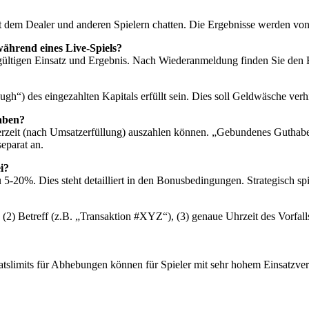
 mit dem Dealer und anderen Spielern chatten. Die Ergebnisse werden 
während eines Live-Spiels?
en gültigen Einsatz und Ergebnis. Nach Wiederanmeldung finden Sie den 
gh“) des eingezahlten Kapitals erfüllt sein. Dies soll Geldwäsche ve
aben?
ederzeit (nach Umsatzerfüllung) auszahlen können. „Gebundenes Guthabe
eparat an.
i?
u 5-20%. Dies steht detailliert in den Bonusbedingungen. Strategisch 
2) Betreff (z.B. „Transaktion #XYZ“), (3) genaue Uhrzeit des Vorfal
limits für Abhebungen können für Spieler mit sehr hohem Einsatzverhal