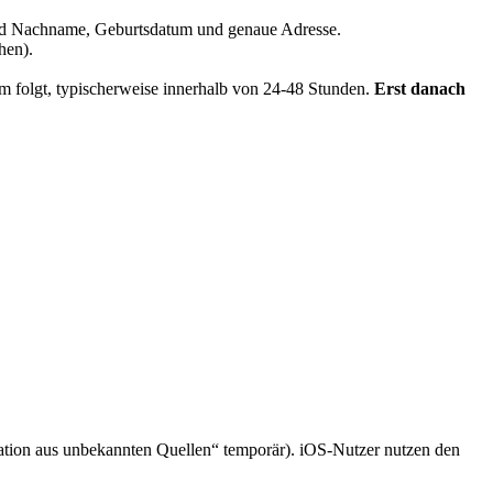
nd Nachname, Geburtsdatum und genaue Adresse.
hen).
 folgt, typischerweise innerhalb von 24-48 Stunden.
Erst danach
lation aus unbekannten Quellen“ temporär). iOS-Nutzer nutzen den