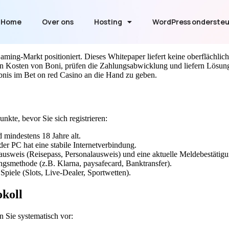
Home
Over ons
Hosting
WordPress onderste
Gaming-Markt positioniert. Dieses Whitepaper liefert keine oberflächli
n Kosten von Boni, prüfen die Zahlungsabwicklung und liefern Lösungen f
ebnis im Bet on red Casino an die Hand zu geben.
unkte, bevor Sie sich registrieren:
d mindestens 18 Jahre alt.
r PC hat eine stabile Internetverbindung.
usweis (Reisepass, Personalausweis) und eine aktuelle Meldebestätigung 
ngsmethode (z.B. Klarna, paysafecard, Banktransfer).
piele (Slots, Live-Dealer, Sportwetten).
okoll
n Sie systematisch vor: