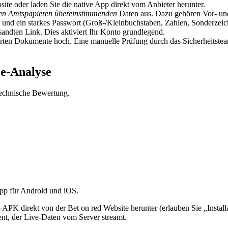
site oder laden Sie die native App direkt vom Anbieter herunter.
ren Amtspapieren übereinstimmenden
Daten aus. Dazu gehören Vor- u
und ein starkes Passwort (Groß-/Kleinbuchstaben, Zahlen, Sonderzeic
andten Link. Dies aktiviert Ihr Konto grundlegend.
ten Dokumente hoch. Eine manuelle Prüfung durch das Sicherheitsteam
ce-Analyse
 technische Bewertung.
 App für Android und iOS.
-APK direkt von der Bet on red Website herunter (erlauben Sie „Instal
ient, der Live-Daten vom Server streamt.