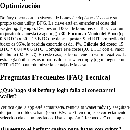
Optimización
Betfury opera con un sistema de bonos de depósito clásicos y su
propio token utility, BFG. La clave está en entender el coste del
wagering. Ejemplo: Recibes un 100% de bono hasta 1 BTC con un
requisito de apuesta (wagering) x30.
Fórmula:
Monto del Bono (ej.
0.5 BTC) x 30 = 15 BTC que debes apostar. Si el RTP promedio del
juego es 96%, la pérdida esperada es del 4%.
Cálculo del coste:
15
BTC * 0.04 = 0.6 BTC. Compara este coste (0.6 BTC) con el valor
del bono (0.5 BTC). En este caso, el bono tiene un valor negativo. La
estrategia óptima es usar bonos de bajo wagering y jugar juegos con
RTP >97% para minimizar la ventaja de la casa.
Preguntas Frecuentes (FAQ Técnica)
¿Qué hago si el betfury login falla al conectar mi
wallet?
Verifica que la app esté actualizada, reinicia tu wallet móvil y asegúrate
de que la red blockchain (como BSC o Ethereum) esté correctamente
seleccionada en ambos lados. Usa la opción “Reconectar” en la app.
¿Es seguro el betfury casino para jugar con cripto?