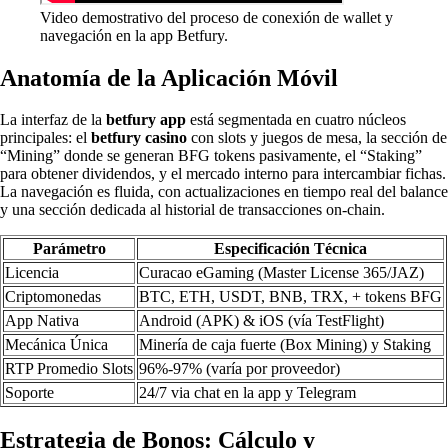
Video demostrativo del proceso de conexión de wallet y
navegación en la app Betfury.
Anatomía de la Aplicación Móvil
La interfaz de la
betfury app
está segmentada en cuatro núcleos
principales: el
betfury casino
con slots y juegos de mesa, la sección de
“Mining” donde se generan BFG tokens pasivamente, el “Staking”
para obtener dividendos, y el mercado interno para intercambiar fichas.
La navegación es fluida, con actualizaciones en tiempo real del balance
y una sección dedicada al historial de transacciones on-chain.
Parámetro
Especificación Técnica
Licencia
Curacao eGaming (Master License 365/JAZ)
Criptomonedas
BTC, ETH, USDT, BNB, TRX, + tokens BFG
App Nativa
Android (APK) & iOS (vía TestFlight)
Mecánica Única
Minería de caja fuerte (Box Mining) y Staking
RTP Promedio Slots
96%-97% (varía por proveedor)
Soporte
24/7 via chat en la app y Telegram
Estrategia de Bonos: Cálculo y