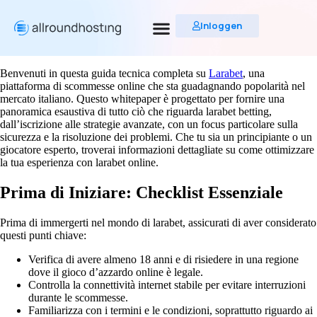
Inloggen
Benvenuti in questa guida tecnica completa su
Larabet
, una
piattaforma di scommesse online che sta guadagnando popolarità nel
mercato italiano. Questo whitepaper è progettato per fornire una
panoramica esaustiva di tutto ciò che riguarda larabet betting,
dall’iscrizione alle strategie avanzate, con un focus particolare sulla
sicurezza e la risoluzione dei problemi. Che tu sia un principiante o un
giocatore esperto, troverai informazioni dettagliate su come ottimizzare
la tua esperienza con larabet online.
Prima di Iniziare: Checklist Essenziale
Prima di immergerti nel mondo di larabet, assicurati di aver considerato
questi punti chiave:
Verifica di avere almeno 18 anni e di risiedere in una regione
dove il gioco d’azzardo online è legale.
Controlla la connettività internet stabile per evitare interruzioni
durante le scommesse.
Familiarizza con i termini e le condizioni, soprattutto riguardo ai