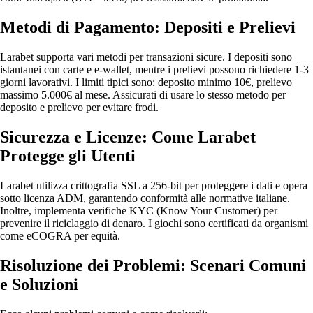
Metodi di Pagamento: Depositi e Prelievi
Larabet supporta vari metodi per transazioni sicure. I depositi sono
istantanei con carte e e-wallet, mentre i prelievi possono richiedere 1-3
giorni lavorativi. I limiti tipici sono: deposito minimo 10€, prelievo
massimo 5.000€ al mese. Assicurati di usare lo stesso metodo per
deposito e prelievo per evitare frodi.
Sicurezza e Licenze: Come Larabet
Protegge gli Utenti
Larabet utilizza crittografia SSL a 256-bit per proteggere i dati e opera
sotto licenza ADM, garantendo conformità alle normative italiane.
Inoltre, implementa verifiche KYC (Know Your Customer) per
prevenire il riciclaggio di denaro. I giochi sono certificati da organismi
come eCOGRA per equità.
Risoluzione dei Problemi: Scenari Comuni
e Soluzioni