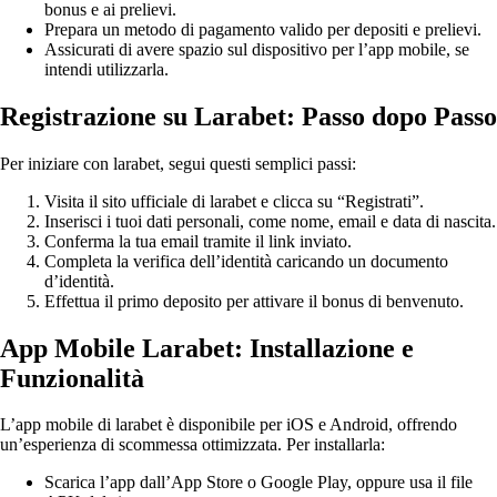
bonus e ai prelievi.
Prepara un metodo di pagamento valido per depositi e prelievi.
Assicurati di avere spazio sul dispositivo per l’app mobile, se
intendi utilizzarla.
Registrazione su Larabet: Passo dopo Passo
Per iniziare con larabet, segui questi semplici passi:
Visita il sito ufficiale di larabet e clicca su “Registrati”.
Inserisci i tuoi dati personali, come nome, email e data di nascita.
Conferma la tua email tramite il link inviato.
Completa la verifica dell’identità caricando un documento
d’identità.
Effettua il primo deposito per attivare il bonus di benvenuto.
App Mobile Larabet: Installazione e
Funzionalità
L’app mobile di larabet è disponibile per iOS e Android, offrendo
un’esperienza di scommessa ottimizzata. Per installarla:
Scarica l’app dall’App Store o Google Play, oppure usa il file