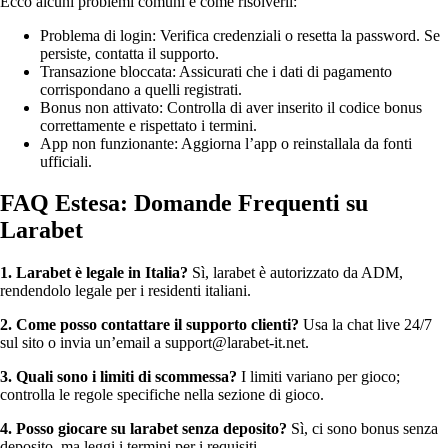
Ecco alcuni problemi comuni e come risolverli:
Problema di login: Verifica credenziali o resetta la password. Se
persiste, contatta il supporto.
Transazione bloccata: Assicurati che i dati di pagamento
corrispondano a quelli registrati.
Bonus non attivato: Controlla di aver inserito il codice bonus
correttamente e rispettato i termini.
App non funzionante: Aggiorna l’app o reinstallala da fonti
ufficiali.
FAQ Estesa: Domande Frequenti su
Larabet
1. Larabet è legale in Italia?
Sì, larabet è autorizzato da ADM,
rendendolo legale per i residenti italiani.
2. Come posso contattare il supporto clienti?
Usa la chat live 24/7
sul sito o invia un’email a support@larabet-it.net.
3. Quali sono i limiti di scommessa?
I limiti variano per gioco;
controlla le regole specifiche nella sezione di gioco.
4. Posso giocare su larabet senza deposito?
Sì, ci sono bonus senza
deposito, ma leggi i termini per i requisiti.