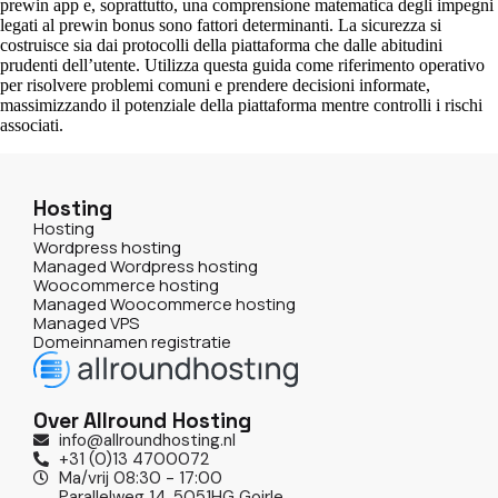
prewin app e, soprattutto, una comprensione matematica degli impegni
legati al prewin bonus sono fattori determinanti. La sicurezza si
costruisce sia dai protocolli della piattaforma che dalle abitudini
prudenti dell’utente. Utilizza questa guida come riferimento operativo
per risolvere problemi comuni e prendere decisioni informate,
massimizzando il potenziale della piattaforma mentre controlli i rischi
associati.
Hosting
Hosting
Wordpress hosting
Managed Wordpress hosting
Woocommerce hosting
Managed Woocommerce hosting
Managed VPS
Domeinnamen registratie
Over Allround Hosting
info@allroundhosting.nl
+31 (0)13 4700072
Ma/vrij 08:30 - 17:00
Parallelweg 14, 5051HG Goirle