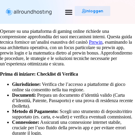
Inloggen
Operare su una piattaforma di gaming online richiede una
comprensione approfondita dei suoi meccanismi interni. Questa guida
tecnica fornisce un’analisi esaustiva del casinò
Prewin
, esaminando la
sua architettura operativa, con un focus particolare su prewin app,
prewin login e la matematica dietro al prewin bonus. Approfondiremo
le procedure, le strategie e le soluzioni tecniche necessarie per
un’esperienza ottimizzata e sicura.
Prima di iniziare: Checklist di Verifica
Giurisdizione:
Verifica che l’accesso a piattaforme di gioco
online sia consentito nella tua regione.
Documenti:
Prepara un documento d’identità valido (Carta
d’Identità, Patente, Passaporto) e una prova di residenza recente
(bolletta).
Metodo di Pagamento:
Scegli uno strumento di deposito/ritiro
supportato (es. carta, e-wallet) e verifica eventuali commissioni.
Connessione:
Assicurati una connessione internet stabile,
cruciale per l’uso fluido della prewin app e per evitare errori
durante il login.