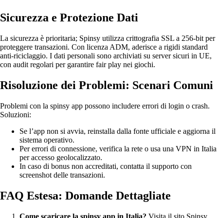
Sicurezza e Protezione Dati
La sicurezza è prioritaria; Spinsy utilizza crittografia SSL a 256-bit per
proteggere transazioni. Con licenza ADM, aderisce a rigidi standard
anti-riciclaggio. I dati personali sono archiviati su server sicuri in UE,
con audit regolari per garantire fair play nei giochi.
Risoluzione dei Problemi: Scenari Comuni
Problemi con la spinsy app possono includere errori di login o crash.
Soluzioni:
Se l’app non si avvia, reinstalla dalla fonte ufficiale e aggiorna il
sistema operativo.
Per errori di connessione, verifica la rete o usa una VPN in Italia
per accesso geolocalizzato.
In caso di bonus non accreditati, contatta il supporto con
screenshot delle transazioni.
FAQ Estesa: Domande Dettagliate
Come scaricare la spinsy app in Italia?
Visita il sito Spinsy