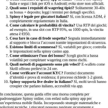
Italia e segui i link per iOS o Android; evita store non ufficiali.
Quali sono i requisiti di wagering tipici?
Solitamente 30-40x
su bonus + deposito; leggi i termini per dettagli specifici.
Spinsy è legale per giocatori italiani?
Sì, con licenza ADM, è
completamente regolamentato in Italia.
Come calcolare le probabilità di vincita?
Usa RTP dei giochi;
ad esempio, in una slot con RTP 95%, su 1000 spin, la vincita
attesa è €950.
Cosa fare in caso di frode sospetta?
Segnala immediatamente
al supporto e blocca l’account tramite impostazioni di sicurezza.
Esistono limiti di scommessa?
Sì, variabili per gioco; controlla
le impostazioni nella spinsy casino app.
Come ottimizzare l’uso dei bonus?
Scegli giochi a bassa
volatilità per completare wagering con meno rischi.
Quali metodi di pagamento sono più veloci?
E-wallets come
Skrill offrono prelievi in 24 ore.
Come verificare l’account KYC?
Fornisci documento
d’identità e prova di residenza; il processo richiede 1-2 giorni.
Spinsy supporta live dealer in italiano?
Sì, molti tavoli hanno
croupier che parlano italiano, accessibili via app.
In conclusione, questa guida offre una risorsa completa per
padroneggiare Spinsy online, con enfasi sulla spinsy app per
un’esperienza mobile fluida. Incorporando strategie matematiche e
soluzioni tecniche, i giocatori possono navigare sicuramente e