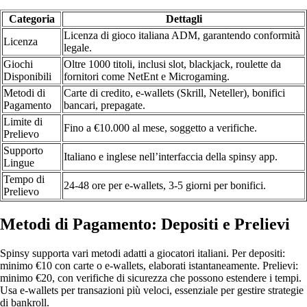
Categoria
Dettagli
Licenza di gioco italiana ADM, garantendo conformità
Licenza
legale.
Giochi
Oltre 1000 titoli, inclusi slot, blackjack, roulette da
Disponibili
fornitori come NetEnt e Microgaming.
Metodi di
Carte di credito, e-wallets (Skrill, Neteller), bonifici
Pagamento
bancari, prepagate.
Limite di
Fino a €10.000 al mese, soggetto a verifiche.
Prelievo
Supporto
Italiano e inglese nell’interfaccia della spinsy app.
Lingue
Tempo di
24-48 ore per e-wallets, 3-5 giorni per bonifici.
Prelievo
Metodi di Pagamento: Depositi e Prelievi
Spinsy supporta vari metodi adatti a giocatori italiani. Per depositi:
minimo €10 con carte o e-wallets, elaborati istantaneamente. Prelievi:
minimo €20, con verifiche di sicurezza che possono estendere i tempi.
Usa e-wallets per transazioni più veloci, essenziale per gestire strategie
di bankroll.