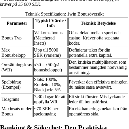
kravet på 35 000 SEK.
Teknisk Specifikation: 1win Bonusöversikt
Typiskt Värde /
Parameter
Teknisk Betydelse
Info
Välkomstbonus
Ofast delad mellan sport och
Bonus Typ
(Matcherad
casino. Kräver ofta separata
Insats)
koder.
Max
Upp till 5000
Definierar taket för din
Bonusbelopp
SEK (varierar)
potentiella extra kapital.
Den kritiska multiplikatorn som
Omsättningskrav
x30 – x50 (på
bestämmer mängden nödvändig
(WR)
bonusbeloppet)
omsättning.
Slots: 100%,
Spelbidrag
Påverkar den effektiva mängden
Roulette: 10%,
(Exempel)
du måste satsa avsevärt.
Blackjack: 5%
7-30 dagar för att
Ett strikt fönster. Misslyckande
Tidsgräns
uppfylla WR
leder till bonusförlust.
Maxinsats under
~70 SEK per
En riskhanteringsmekanism från
Bonus
spelomgång
operatörens sida.
Banking & Säkerhet: Den Praktiska