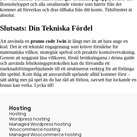
Bonusbeloppet och alla orealiserade vinster som härrör från det
kommer att förverkas och dras tillbaka från ditt konto. Tidsfönstret är
absolut.
Slutsats: Din Tekniska Fördel
Att använda en
promo code 1win
är långt mer än att bara ange en
kod. Det är ett tekniskt engagemang som kräver förståelse för
matematiska villkor, strategisk spelval och proaktiv kontoövervakning.
Genom att noggrant läsa villkoren, förstå beräkningarna i denna guide
och använda felsökningsprotokollen kan du förvandla ett
marknadsföringserbjudande till ett strukturerat verktyg för att förlänga
din speltid. Kom ihåg att ansvarsfullt spelande alltid kommer först –
sätt aldrig mer på spel än du har råd att förlora, oavsett hur lockande en
bonus kan verka. Lycka till!
Hosting
Hosting
Wordpress hosting
Managed Wordpress hosting
Woocommerce hosting
Managed Woocommerce hosting