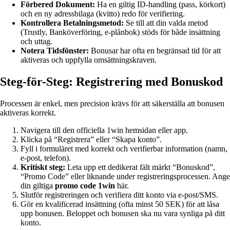
Förbered Dokument:
Ha en giltig ID-handling (pass, körkort)
och en ny adressbilaga (kvitto) redo för verifiering.
Kontrollera Betalningsmetod:
Se till att din valda metod
(Trustly, Banköverföring, e-plånbok) stöds för både insättning
och uttag.
Notera Tidsfönster:
Bonusar har ofta en begränsad tid för att
aktiveras och uppfylla omsättningskraven.
Steg-för-Steg: Registrering med Bonuskod
Processen är enkel, men precision krävs för att säkerställa att bonusen
aktiveras korrekt.
Navigera till den officiella 1win hemsidan eller app.
Klicka på “Registrera” eller “Skapa konto”.
Fyll i formuläret med korrekt och verifierbar information (namn,
e-post, telefon).
Kritiskt steg:
Leta upp ett dedikerat fält märkt “Bonuskod”,
“Promo Code” eller liknande under registreringsprocessen. Ange
din giltiga
promo code 1win
här.
Slutför registreringen och verifiera ditt konto via e-post/SMS.
Gör en kvalificerad insättning (ofta minst 50 SEK) för att låsa
upp bonusen. Beloppet och bonusen ska nu vara synliga på ditt
konto.