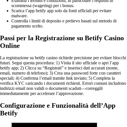
Esamina i termini e condizioni, in particolare i requisiti di
scommessa (wagering) per i bonus.
Scarica l’app betify app solo da fonti ufficiali per evitare
malware.
Controlla i limiti di deposito e prelievo basati sul metodo di
pagamento scelto.
Passi per la Registrazione su Betify Casino
Online
La registrazione su betify casino richiede precisione per evitare blocchi
futuri. Segui questa procedura: 1) Visita il sito ufficiale o apri l’app
betify app; 2) Clicca su “Registrati” e inserisci dati accurati (nome,
email, numero di telefono); 3) Crea una password forte con caratteri
speciali; 4) Conferma l’email tramite link inviato; 5) Completa la
verifica KYC caricando i documenti richiesti. Errori comuni includono
indirizzi email non validi o documenti scaduti—correggili
immediatamente per accelerare l’approvazione.
Configurazione e Funzionalità dell’App
Betify