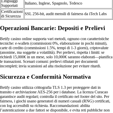
Linguaggi
Italiano, Inglese, Spagnolo, Tedesco
Supportati
Certificazioni
SSL 256-bit, audit mensili di fairness da iTech Labs
di Sicurezza
Operazioni Bancarie: Depositi e Prelievi
Betify casino online supporta vari metodi, ognuno con caratteristiche
tecniche: e-wallets (commissioni 0%, elaborazione in pochi minuti),
carte di credito (commissioni 1.5%, tempi di 1-3 giorni), criptovalute
(anonime, ma soggette a volatilità). Per prelievi, rispetta i limiti: se
richiedi 15,000€ in un mese, solo 10,000€ saranno elaborati—pianifica
le transazioni. Scenari comuni: prelievi rifiutati per documenti
incompleti; invia scansioni ad alta risoluzione per evitare ritardi.
Sicurezza e Conformità Normativa
Betify casino utilizza crittografia TLS 1.3 per proteggere dati in
transito e archiviazione AES-256 per i database. La licenza Curacao
garantisce audit regolari; controlla il certificato nel footer del sito. Per
fairness, i giochi usano generatori di numeri casuali (RNG) certificati,
con log accessibili su richiesta. Raccomandazioni: abilita
l’autenticazione a due fattori se disponibile, e evita reti pubbliche non