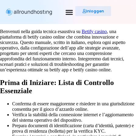
Inloggen
Benvenuti nella guida tecnica esaustiva su
Betify casino
, una
piattaforma di betify casino online che combina innovazione e
sicurezza. Questo manuale, scritto in italiano, esplora ogni aspetto
operativo, dalla configurazione dell’app alle strategie avanzate,
progettato per utenti esperti che cercano una comprensione
approfondita del funzionamento interno. Integreremo dati tecnici,
scenari pratici e soluzioni di troubleshooting per garantire
un’esperienza ottimale su betify app e betify casino online.
Prima di Iniziare: Lista di Controllo
Essenziale
Conferma di essere maggiorenne e risiedere in una giurisdizione
consentita per il gioco d’azzardo online.
Verifica la stabilità della connessione internet e l’aggiornamento
del sistema operativo del dispositivo.
Prepara documenti di identificazione (carta d’identità, patente) e
prova di residenza (bolletta) per la verifica KYC.