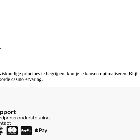
.
iskundige principes te begrijpen, kun je je kansen optimaliseren. Blijf
orde casino-ervaring.
pport
dpress ondersteuning
ntact