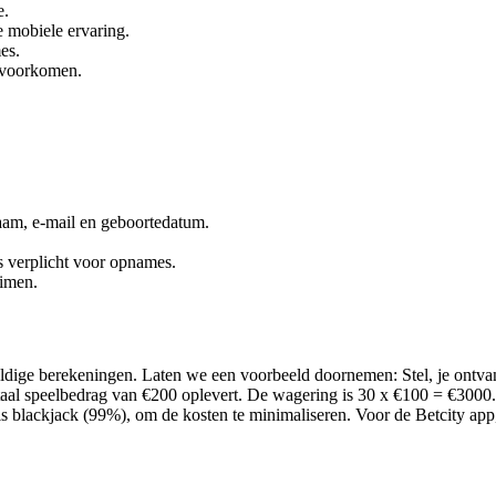
e.
e mobiele ervaring.
es.
e voorkomen.
naam, e-mail en geboortedatum.
 is verplicht voor opnames.
aimen.
gvuldige berekeningen. Laten we een voorbeeld doornemen: Stel, je on
totaal speelbedrag van €200 oplevert. De wagering is 30 x €100 = €300
 blackjack (99%), om de kosten te minimaliseren. Voor de Betcity app, 