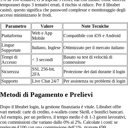
temporanei dopo 3 tentativi errati, il rischio si riduce. Per il librabet
casinò, questo significa che password complesse e monitoraggio degli
accessi minimizzano le frodi.
Parametro
Valore
Note Tecniche
Web e App
Piattaforma
Compatibile con iOS e Android
Mobile
Lingue
Italiano, Inglese
Ottimizzato per il mercato italiano
Supportate
Tempi di
Basato su test di velocità di
< 3 secondi
Accesso
connessione
SSL 256-bit,
Sicurezza
Protezione dei dati durante il login
2FA
Supporto
Live Chat 24/7
Per assistenza su problemi di login
Metodi di Pagamento e Prelievi
Dopo il librabet login, la gestione finanziaria è vitale. Librabet offre
vari metodi: carte di credito, e-wallets come Skrill, e bonifici bancari.
Ad esempio, per un prelievo, il tempo medio è di 1-3 giorni lavorativi,
con commissioni che variano dallo 0% al 2%. Calcolate i costi: se
prelevate €100 con una commissione dell’1%, ricevete €99.