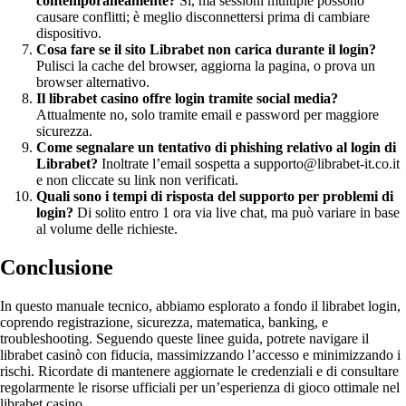
contemporaneamente?
Sì, ma sessioni multiple possono
causare conflitti; è meglio disconnettersi prima di cambiare
dispositivo.
Cosa fare se il sito Librabet non carica durante il login?
Pulisci la cache del browser, aggiorna la pagina, o prova un
browser alternativo.
Il librabet casino offre login tramite social media?
Attualmente no, solo tramite email e password per maggiore
sicurezza.
Come segnalare un tentativo di phishing relativo al login di
Librabet?
Inoltrate l’email sospetta a supporto@librabet-it.co.it
e non cliccate su link non verificati.
Quali sono i tempi di risposta del supporto per problemi di
login?
Di solito entro 1 ora via live chat, ma può variare in base
al volume delle richieste.
Conclusione
In questo manuale tecnico, abbiamo esplorato a fondo il librabet login,
coprendo registrazione, sicurezza, matematica, banking, e
troubleshooting. Seguendo queste linee guida, potrete navigare il
librabet casinò con fiducia, massimizzando l’accesso e minimizzando i
rischi. Ricordate di mantenere aggiornate le credenziali e di consultare
regolarmente le risorse ufficiali per un’esperienza di gioco ottimale nel
librabet casino.