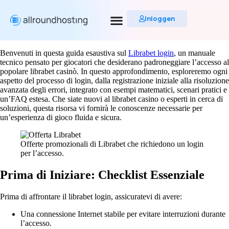
Inloggen
Benvenuti in questa guida esaustiva sul
Librabet login
, un manuale
tecnico pensato per giocatori che desiderano padroneggiare l’accesso al
popolare librabet casinò. In questo approfondimento, esploreremo ogni
aspetto del processo di login, dalla registrazione iniziale alla risoluzione
avanzata degli errori, integrato con esempi matematici, scenari pratici e
un’FAQ estesa. Che siate nuovi al librabet casino o esperti in cerca di
soluzioni, questa risorsa vi fornirà le conoscenze necessarie per
un’esperienza di gioco fluida e sicura.
Offerte promozionali di Librabet che richiedono un login
per l’accesso.
Prima di Iniziare: Checklist Essenziale
Prima di affrontare il librabet login, assicuratevi di avere:
Una connessione Internet stabile per evitare interruzioni durante
l’accesso.