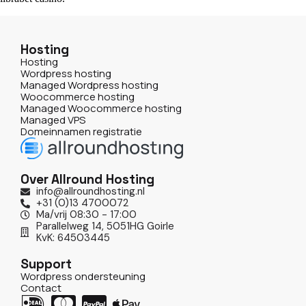
Hosting
Hosting
Wordpress hosting
Managed Wordpress hosting
Woocommerce hosting
Managed Woocommerce hosting
Managed VPS
Domeinnamen registratie
Over Allround Hosting
info@allroundhosting.nl
+31 (0)13 4700072
Ma/vrij 08:30 - 17:00
Parallelweg 14, 5051HG Goirle
KvK: 64503445
Support
Wordpress ondersteuning
Contact