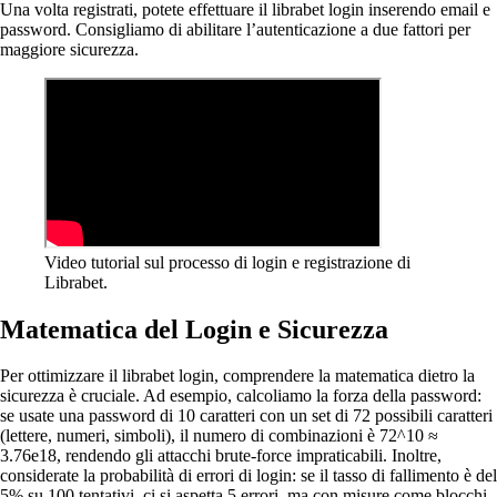
Una volta registrati, potete effettuare il librabet login inserendo email e
password. Consigliamo di abilitare l’autenticazione a due fattori per
maggiore sicurezza.
Video tutorial sul processo di login e registrazione di
Librabet.
Matematica del Login e Sicurezza
Per ottimizzare il librabet login, comprendere la matematica dietro la
sicurezza è cruciale. Ad esempio, calcoliamo la forza della password:
se usate una password di 10 caratteri con un set di 72 possibili caratteri
(lettere, numeri, simboli), il numero di combinazioni è 72^10 ≈
3.76e18, rendendo gli attacchi brute-force impraticabili. Inoltre,
considerate la probabilità di errori di login: se il tasso di fallimento è del
5% su 100 tentativi, ci si aspetta 5 errori, ma con misure come blocchi