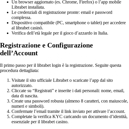
Un browser aggiornato (es. Chrome, Firefox) o l’app mobile
Librabet installata.
Le credenziali di registrazione pronte: email e password
complessa.
Dispositivo compatibile (PC, smartphone o tablet) per accedere
al librabet casinò.
Verifica dell’età legale per il gioco d’azzardo in Italia.
Registrazione e Configurazione
dell’Account
Il primo passo per il librabet login è la registrazione. Seguite questa
procedura dettagliata:
Visitate il sito ufficiale Librabet o scaricate l’app dal sito
autorizzato.
Cliccate su “Registrati” e inserite i dati personali: nome, email,
data di nascita.
Create una password robusta (almeno 8 caratteri, con maiuscole,
numeri e simboli).
Confermate l’email tramite il link inviato per attivare l’account.
Completate la verifica KYC caricando un documento d’identità,
essenziale per il librabet casino.