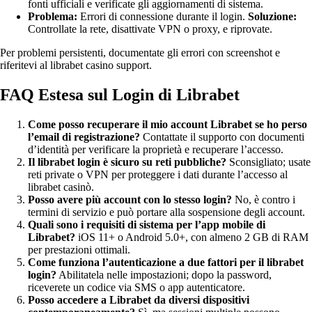
fonti ufficiali e verificate gli aggiornamenti di sistema.
Problema:
Errori di connessione durante il login.
Soluzione:
Controllate la rete, disattivate VPN o proxy, e riprovate.
Per problemi persistenti, documentate gli errori con screenshot e
riferitevi al librabet casino support.
FAQ Estesa sul Login di Librabet
Come posso recuperare il mio account Librabet se ho perso
l’email di registrazione?
Contattate il supporto con documenti
d’identità per verificare la proprietà e recuperare l’accesso.
Il librabet login è sicuro su reti pubbliche?
Sconsigliato; usate
reti private o VPN per proteggere i dati durante l’accesso al
librabet casinò.
Posso avere più account con lo stesso login?
No, è contro i
termini di servizio e può portare alla sospensione degli account.
Quali sono i requisiti di sistema per l’app mobile di
Librabet?
iOS 11+ o Android 5.0+, con almeno 2 GB di RAM
per prestazioni ottimali.
Come funziona l’autenticazione a due fattori per il librabet
login?
Abilitatela nelle impostazioni; dopo la password,
riceverete un codice via SMS o app autenticatore.
Posso accedere a Librabet da diversi dispositivi