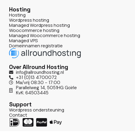
Hosting
Hosting
Wordpress hosting
Managed Wordpress hosting
Woocommerce hosting
Managed Woocommerce hosting
Managed VPS
Domeinnamen registratie
Over Allround Hosting
info@allroundhosting.nl
+31 (0)13 4700072
Ma/vrij 08:30 - 17:00
Parallelweg 14, 5051HG Goirle
KvK: 64503445
Support
Wordpress ondersteuning
Contact