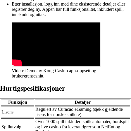
Etter installasjon, logg inn med dine eksisterende detaljer eller
registrer deg ny. Appen har full funksjonalitet, inkludert spill,
innskudd og uttak.
Video: Demo av Kong Casino app-oppsett og
brukergrensesnitt.
Hurtigspesifikasjoner
Funksjon
Detaljer
Regulert av Curacao eGaming (sjekk gjeldende
Lisens
lisens for norske spillere).
Over 1000 spill inkludert spilleautomater, bordspill
Spillutvalg
og live casino fra leverandører som NetEnt og