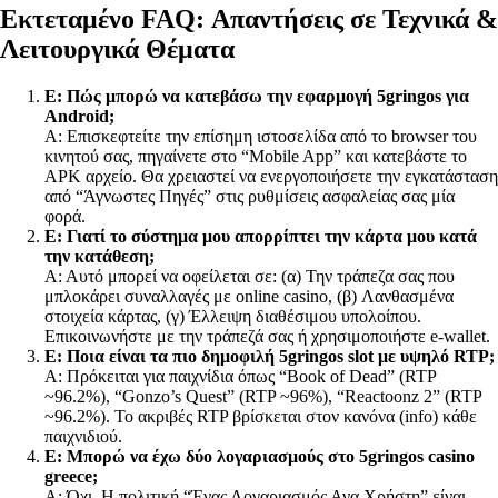
Εκτεταμένο FAQ: Απαντήσεις σε Τεχνικά &
Λειτουργικά Θέματα
Ε: Πώς μπορώ να κατεβάσω την εφαρμογή 5gringos για
Android;
Α: Επισκεφτείτε την επίσημη ιστοσελίδα από το browser του
κινητού σας, πηγαίνετε στο “Mobile App” και κατεβάστε το
APK αρχείο. Θα χρειαστεί να ενεργοποιήσετε την εγκατάσταση
από “Άγνωστες Πηγές” στις ρυθμίσεις ασφαλείας σας μία
φορά.
Ε: Γιατί το σύστημα μου απορρίπτει την κάρτα μου κατά
την κατάθεση;
Α: Αυτό μπορεί να οφείλεται σε: (α) Την τράπεζα σας που
μπλοκάρει συναλλαγές με online casino, (β) Λανθασμένα
στοιχεία κάρτας, (γ) Έλλειψη διαθέσιμου υπολοίπου.
Επικοινωνήστε με την τράπεζά σας ή χρησιμοποιήστε e-wallet.
Ε: Ποια είναι τα πιο δημοφιλή 5gringos slot με υψηλό RTP;
Α: Πρόκειται για παιχνίδια όπως “Book of Dead” (RTP
~96.2%), “Gonzo’s Quest” (RTP ~96%), “Reactoonz 2” (RTP
~96.2%). Το ακριβές RTP βρίσκεται στον κανόνα (info) κάθε
παιχνιδιού.
Ε: Μπορώ να έχω δύο λογαριασμούς στο 5gringos casino
greece;
Α: Όχι. Η πολιτική “Ένας Λογαριασμός Ανα Χρήστη” είναι