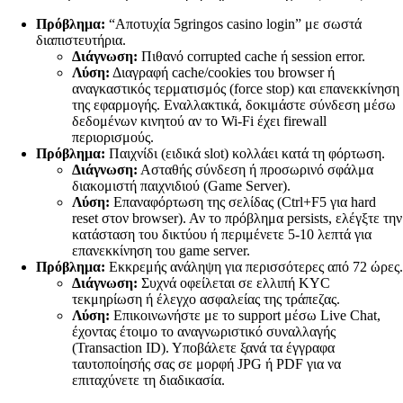
Πρόβλημα:
“Αποτυχία 5gringos casino login” με σωστά
διαπιστευτήρια.
Διάγνωση:
Πιθανό corrupted cache ή session error.
Λύση:
Διαγραφή cache/cookies του browser ή
αναγκαστικός τερματισμός (force stop) και επανεκκίνηση
της εφαρμογής. Εναλλακτικά, δοκιμάστε σύνδεση μέσω
δεδομένων κινητού αν το Wi-Fi έχει firewall
περιορισμούς.
Πρόβλημα:
Παιχνίδι (ειδικά slot) κολλάει κατά τη φόρτωση.
Διάγνωση:
Ασταθής σύνδεση ή προσωρινό σφάλμα
διακομιστή παιχνιδιού (Game Server).
Λύση:
Επαναφόρτωση της σελίδας (Ctrl+F5 για hard
reset στον browser). Αν το πρόβλημα persists, ελέγξτε την
κατάσταση του δικτύου ή περιμένετε 5-10 λεπτά για
επανεκκίνηση του game server.
Πρόβλημα:
Εκκρεμής ανάληψη για περισσότερες από 72 ώρες.
Διάγνωση:
Συχνά οφείλεται σε ελλιπή KYC
τεκμηρίωση ή έλεγχο ασφαλείας της τράπεζας.
Λύση:
Επικοινωνήστε με το support μέσω Live Chat,
έχοντας έτοιμο το αναγνωριστικό συναλλαγής
(Transaction ID). Υποβάλετε ξανά τα έγγραφα
ταυτοποίησής σας σε μορφή JPG ή PDF για να
επιταχύνετε τη διαδικασία.